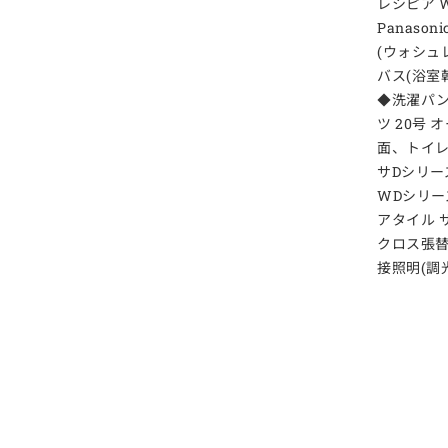
レシピア W
Panason
(ウォシュレ
バス(浴室乾燥
◆洗濯パン
ツ 20号 
面、トイレ、
サDシリー
WDシリー
アタイル 
クロス張替
接照明(調