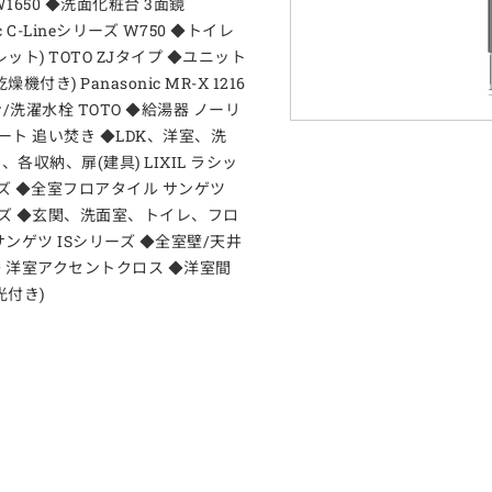
1650 ◆洗面化粧台 3面鏡
ic C-Lineシリーズ W750 ◆トイレ
ット) TOTO ZJタイプ ◆ユニット
機付き) Panasonic MR-X 1216
/洗濯水栓 TOTO ◆給湯器 ノーリ
オート 追い焚き ◆LDK、洋室、洗
各収納、扉(建具) LIXIL ラシッ
ズ ◆全室フロアタイル サンゲツ
ズ ◆玄関、洗面室、トイレ、フロ
サンゲツ ISシリーズ ◆全室壁/天井
 洋室アクセントクロス ◆洋室間
光付き)